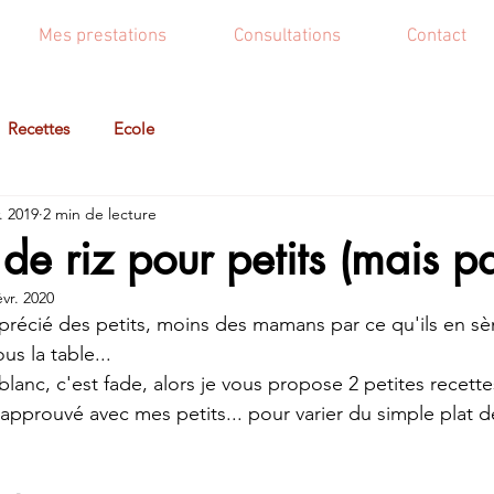
Mes prestations
Consultations
Contact
Recettes
Ecole
. 2019
2 min de lecture
 de riz pour petits (mais p
évr. 2020
pprécié des petits, moins des mamans par ce qu'ils en sè
us la table...
 blanc, c'est fade, alors je vous propose 2 petites recet
et approuvé avec mes petits... pour varier du simple plat de