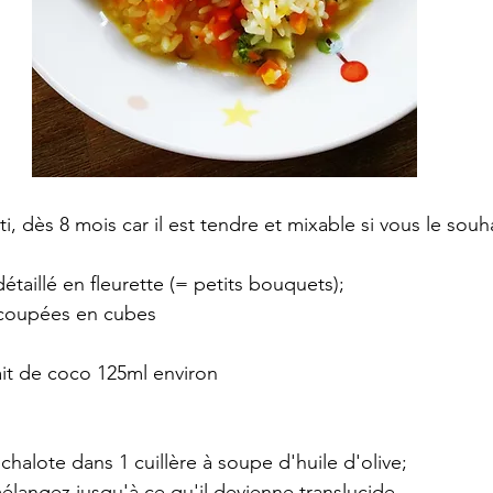
ti, dès 8 mois car il est tendre et mixable si vous le souha
détaillé en fleurette (= petits bouquets);
s coupées en cubes
lait de coco 125ml environ
échalote dans 1 cuillère à soupe d'huile d'olive; 
mélangez jusqu'à ce qu'il devienne translucide. 