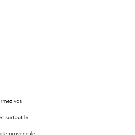
ormez vos 
 surtout le 
mate provençale 