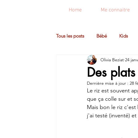
Home
Me connaitre
Tous les posts
Bébé
Kids
Olivia Beziat
24 janv
Des plats
Dernière mise à jour :
28 f
Le riz est souvent a
que ça colle sur et so
Mais bon le riz c'est
j'ai testé (inventé) 