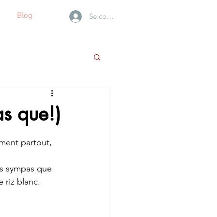
Blog
Se connecter
as que!)
ment partout, 
tes sympas que 
 riz blanc.