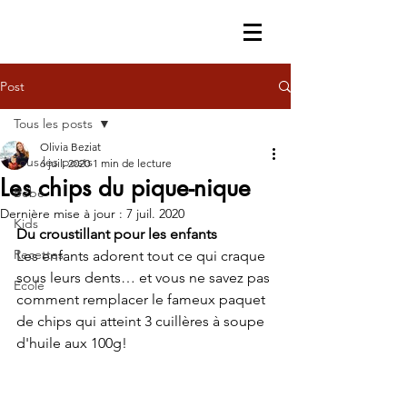
Post
Tous les posts
Olivia Beziat
Tous les posts
6 juil. 2020
1 min de lecture
Les chips du pique-nique
Bébé
Dernière mise à jour :
7 juil. 2020
Kids
Du croustillant pour les enfants
Recettes
Les enfants adorent tout ce qui craque 
sous leurs dents… et vous ne savez pas 
Ecole
comment remplacer le fameux paquet 
de chips qui atteint 3 cuillères à soupe 
d'huile aux 100g!