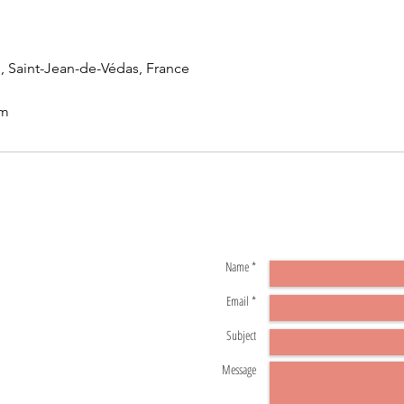
e, Saint-Jean-de-Védas, France
om
Name *
Email *
Subject
Message