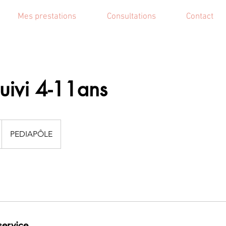
Mes prestations
Consultations
Contact
uivi 4-11ans
PEDIAPÔLE
service