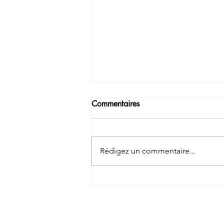
Commentaires
Rédigez un commentaire...
Quelles céréales choisir pour
leur petit déjeuner?