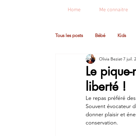
Home
Me connaitre
Tous les posts
Bébé
Kids
Olivia Beziat
7 juil.
Le pique-
liberté !
Le repas préféré des 
Souvent évocateur de
donner plaisir et éne
conservation.