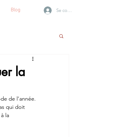
Blog
Se connecter
er la
ode de l’année. 
s qui doit 
à la 