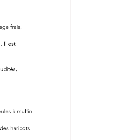
ge frais, 
 Il est 
udités, 
ules à muffin 
des haricots 