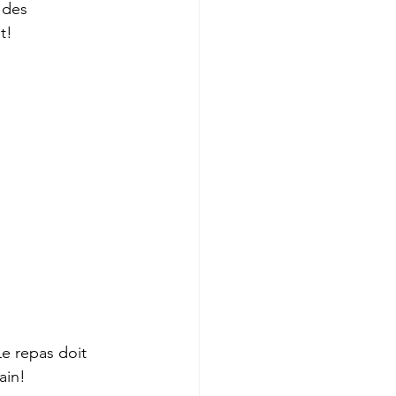
 des 
t!
e repas doit 
ain!